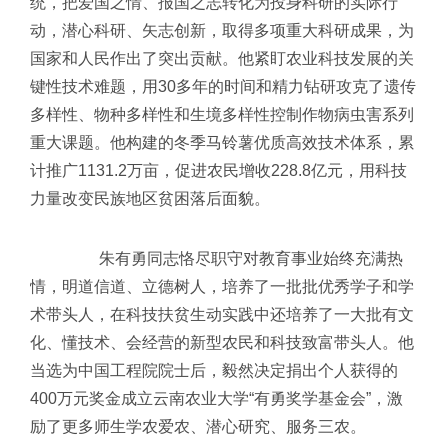
统，把爱国之情、报国之志转化为投身科研的实际行
动，潜心科研、矢志创新，取得多项重大科研成果，为
国家和人民作出了突出贡献。他紧盯农业科技发展的关
键性技术难题，用30多年的时间和精力钻研攻克了遗传
多样性、物种多样性和生境多样性控制作物病虫害系列
重大课题。他构建的冬季马铃薯优质高效技术体系，累
计推广1131.2万亩，促进农民增收228.8亿元，用科技
力量改变民族地区贫困落后面貌。
朱有勇同志恪尽职守对教育事业始终充满热
情，明道信道、立德树人，培养了一批批优秀学子和学
术带头人，在科技扶贫生动实践中还培养了一大批有文
化、懂技术、会经营的新型农民和科技致富带头人。他
当选为中国工程院院士后，毅然决定捐出个人获得的
400万元奖金成立云南农业大学“有勇奖学基金会”，激
励了更多师生学农爱农、潜心研究、服务三农。