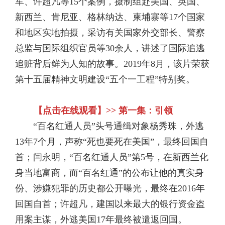
军、许超凡等15个案例，摄制组赴美国、英国、
新西兰、肯尼亚、格林纳达、柬埔寨等17个国家
和地区实地拍摄，采访有关国家外交部长、警察
总监与国际组织官员等30余人，讲述了国际追逃
追赃背后鲜为人知的故事。2019年8月，该片荣获
第十五届精神文明建设“五个一工程”特别奖。
【点击在线观看】>> 第一集：引领
“百名红通人员”头号通缉对象杨秀珠，外逃
13年7个月，声称“死也要死在美国”，最终回国自
首；闫永明，“百名红通人员”第5号，在新西兰化
身当地富商，而“百名红通”的公布让他的真实身
份、涉嫌犯罪的历史都公开曝光，最终在2016年
回国自首；许超凡，建国以来最大的银行资金盗
用案主谋，外逃美国17年最终被遣返回国。