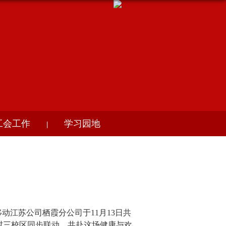
工会工作
学习园地
|
移动
江苏公司
栖霞分公司于
11月13日共
村三校区同步联动，共赴这场健康与欢