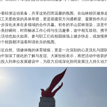
身着轻便运动装备，共享这热烈而温馨的氛围。在仙林校区健身
职工关爱政策的具体举措，更是搭建双方沟通桥梁、凝聚协作共
一步深化未来在多领域的合作共赢。初冬的羊山层林渐染，凉意
录美好瞬间，时而畅谈工作心得与生活趣事，途中相互鼓劲、携
走活动也如火如荼。参与职工们在校园操场上健步快走，或放慢
整个校园都洋溢着和谐欢乐的氛围。
亲近自然、强健体魄的体育锻炼，更是一次深刻的心灵洗礼与团
动中加深了彼此的了解与友谊。大家纷纷表示，将把活动中收获
态投入到单位发展建设中，为双方后续深化协同发展注入持久动