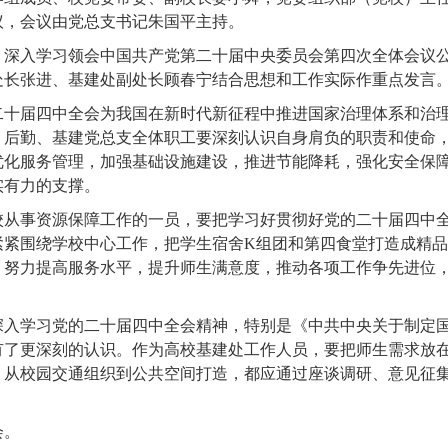
议，会议由党总支书记朱国平主持。
，深入学习领会中国共产党第二十届中央委员会第四次全体会议
处长张进、基建处副处长顾春宁结合思想和工作实际作重点发言
二十届四中全会为我国在新时代新征程中推进国家治理体系和治
，后勤、基建党总支全体职工要深刻认识自身肩负的职责和使命
优化服务管理，加强基础设施建设，推进节能降耗，强化安全保
实有力的支撑。
校从事资源保障工作的一员，要把学习好贯彻好党的二十届四中
紧紧围绕学校中心工作，把学生宿舍
K组团和第四食堂打造成精
，努力提高服务水平，提升师生满意度，推动各项工作争先进位
深入学习党的二十届四中全会精神，特别是《中共中央关于制定
有了更深刻的认识。作为高校基建处工作人员，要把师生需求放
，从校园交通组织到公共空间打造，都应通过座谈调研、意见征
会。