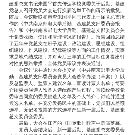
建党总支书记
朱国平首先
传达学校党委关于后勤、基建
党总支召开党员大会进行换届选举工作的请示的批复。
随后，会议听取和
审查朱国平
同志代表上一届党总支所
作的《
中共南京邮电大学后勤、基建总支部委员会报
告
》
和《中共南京邮电大学后勤、基建总支部委员会关
于党费收缴、使用和管理情况的报告》
。报告回顾总结
了
五
年来党总支在班子建设、政治建设、思想建设、组
织建设、作风建设、纪律建设等方面的工作情况，实事
求是地总结成绩，并对今后三年的工作目标任务提出针
对性的思路举措
，
全体党员审议并表决通过。
会议讨论并通过大会提交的
《
中共南京邮电大学后
勤、基建总支部委员会党员大会选举办法（草案）
》
以
及总监票人、监票人建议名单，宣读计票人名单；简要
介绍委员候选人预备人选酝酿产生过程，宣读经学校党
委审查同意的委员候选人名单及个人简介，讨论并通过
候选人名单。在充分发扬民主的基础上，党员们以差额
选举、无记名投票的方式选举产生新一届后勤、基建党
总支委员会委员。
最后，大会在庄严的《国际歌》歌声中圆满落幕。
党员大会结束后，新一届后勤、基建党总支委员会