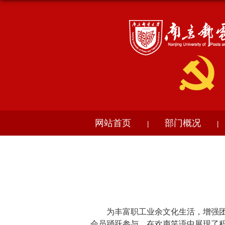
网站首页
部门概况
|
|
为丰富职工业余文化生活，增强
会员踊跃参与，在欢声笑语中展现了