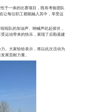
技性于一体的比赛项目，既有考验团队
在让每位职工都能融入其中，享受运
，
啦啦队的加油声、呐喊声此起彼伏，
享受运动带来的快乐，展现了后勤基建
心力。大家纷纷表示，将以此次活动为
量发展贡献力量。