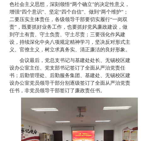
色社会主义思想，深刻领悟
“
两个确立
”
的决定性意义，
增强
“
四个意识
”
、坚定
“
四个自信
”
、做到
“
两个维护
”
；
二要压实主体责任，各级领导干部要切实履行
“
一岗双
责
”
，既要抓好业务工作，也要抓好党风廉政建设，做
到守土有责、守土负责、守土尽责；三要强化作风建
设，持续深化中央八项规定精神学习，坚决反对形式主
义、官僚主义，树立求真务实、清正廉洁的良好形象。
会议最后，
党总支书记与基建处处长、无锡校区建
设办公室主任、党支部书记签订了全面从严治党责任
书；后勤管理处、后勤服务集团、基建处、无锡校区建
设办公室党员领导干部分别逐级签订了全面从严治党责
任书，非党员领导干部签订了廉政责任书。