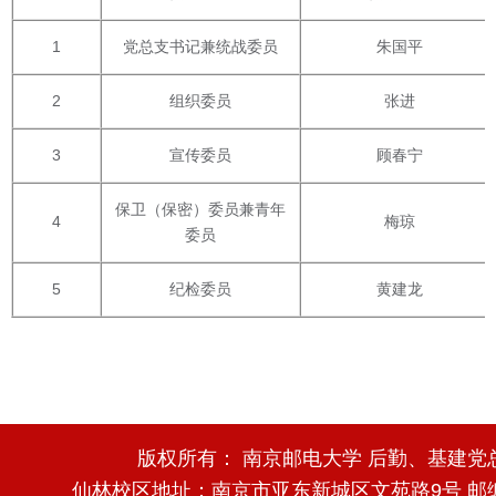
1
党总支书记兼统战委员
朱国平
2
组织委员
张进
3
宣传委员
顾春宁
保卫（保密）委员兼青年
4
梅琼
委员
5
纪检委员
黄建龙
版权所有： 南京邮电大学 后勤、基建党
仙林校区地址：南京市亚东新城区文苑路9号 邮编：